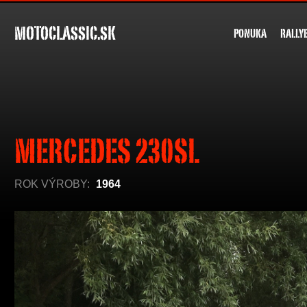
MOTOCLASSIC.SK
PONUKA
RALLY
MERCEDES 230SL
ROK VÝROBY:
1964